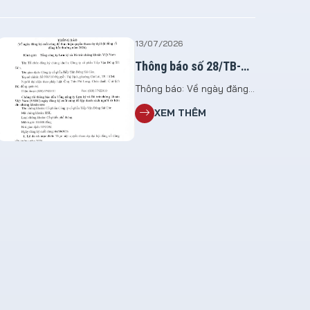
13/07/2026
Thông báo số 28/TB-
ESL
Thông báo: Về ngày đăng
ký cuối cùng để thực hiện
XEM THÊM
quyền tham dự đại hội
đồng cổ đông bất thường
năm 2026 File đính kèm:
TB 28