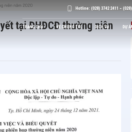
ờng niên năm 2020
Hotline:
(028) 3742 2411
(028
quyết tại ĐHĐCĐ thường niên
TRANG CHỦ
VỀ CHÚNG TÔI
DỊCH VỤ
DỰ Á