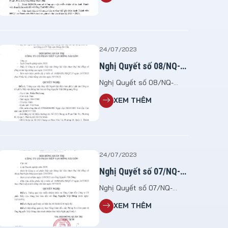
bất thường năm 2026 File
đính kèm: 2026.07.13_NQ
so 04.HDQT_To chuc
DHDCDBT 2026
24/07/2023
Nghị Quyết số 08/NQ-
ESL-HĐQT.23
Nghị Quyết số 08/NQ-
ESL-HĐQT.23 V/v thay đổi
XEM THÊM
Người đại diện theo pháp
luật không làm thay đổi
nội dung Điều lệ tại Công
ty CP Tiếp vận Đông Sài
Gòn
24/07/2023
Nghị Quyết số 07/NQ-
ESL-HĐQT.23
Nghị Quyết số 07/NQ-
ESL-HĐQT.23 V/v miễn
XEM THÊM
nhiệm Tổng Giám Đốc
Công ty Cổ Phần Tiếp Vận
Đông Sài Gòn