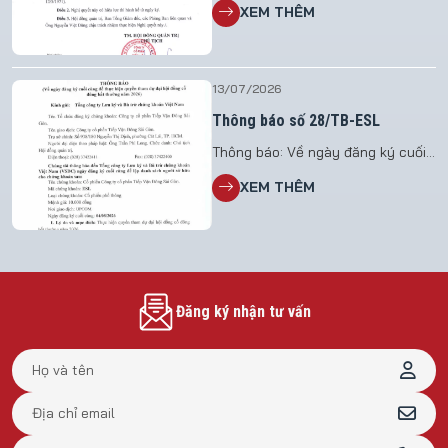
XEM THÊM
Giám Đốc Công ty Cổ Phần Tiếp
Vận Đông Sài Gòn
13/07/2026
Thông báo số 28/TB-ESL
Thông báo: Về ngày đăng ký cuối
cùng để thực hiện quyền tham dự
XEM THÊM
đại hội đồng cổ đông bất thường
năm 2026 File đính kèm: TB 28
Đăng ký nhận tư vấn