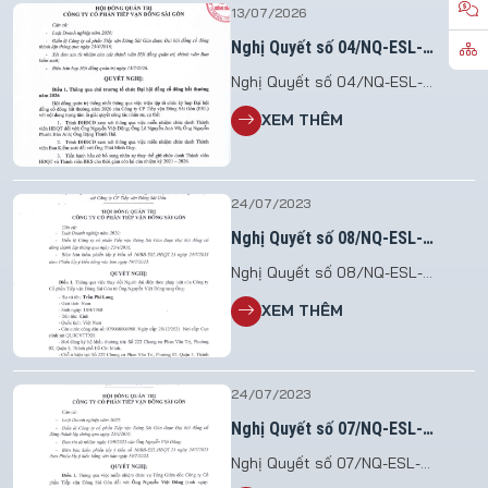
13/07/2026
Nghị Quyết số 04/NQ-ESL-
HĐQT.26
Nghị Quyết số 04/NQ-ESL-
HĐQT.26 V/v Triệu tập họp Đại hội
XEM THÊM
đồng cổ đông bất thường năm
2026 File đính kèm: 2026.07.13_NQ
so 04.HDQT_To chuc DHDCDBT
2026
24/07/2023
Nghị Quyết số 08/NQ-ESL-
HĐQT.23
Nghị Quyết số 08/NQ-ESL-
HĐQT.23 V/v thay đổi Người đại
XEM THÊM
diện theo pháp luật không làm
thay đổi nội dung Điều lệ tại Công
ty CP Tiếp vận Đông Sài Gòn
24/07/2023
Nghị Quyết số 07/NQ-ESL-
HĐQT.23
Nghị Quyết số 07/NQ-ESL-
HĐQT.23 V/v miễn nhiệm Tổng