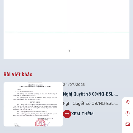
Bài viết khác
24/07/2023
Nghị Quyết số 09/NQ-ESL-
HĐQT.23
Nghị Quyết số 09/NQ-ESL-
HĐQT.23 Vv giao nhiệm vụ điều
XEM THÊM
hành Công ty Cổ phần Tiếp vận
Đông Sài Gòn