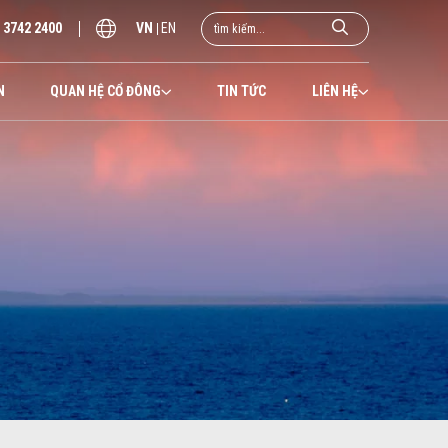
) 3742 2400
VN
EN
N
QUAN HỆ CỔ ĐÔNG
TIN TỨC
LIÊN HỆ