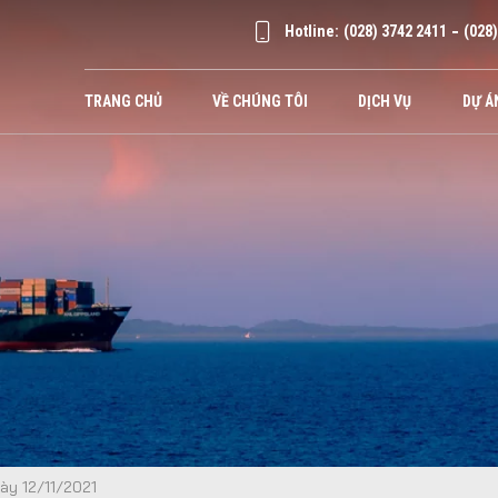
Hotline:
(028) 3742 2411
(028
TRANG CHỦ
VỀ CHÚNG TÔI
DỊCH VỤ
DỰ Á
ày 12/11/2021