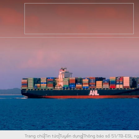
alt="Thông báo số 51/TB-ESL ngày 12/11/2021 - ESL" />
Trang chủ
Tin tức
Tuyển dụng
Thông báo số 51/TB-ESL ng