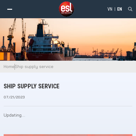
VN
EN
alt="Ship supply service - ESL" />
Home
Ship supply service
SHIP SUPPLY SERVICE
07/21/2023
Updating….