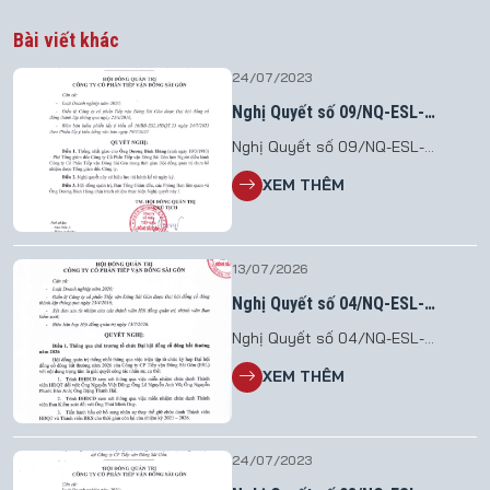
Bài viết khác
24/07/2023
Nghị Quyết số 09/NQ-ESL-
HĐQT.23
Nghị Quyết số 09/NQ-ESL-
HĐQT.23 Vv giao nhiệm vụ điều
XEM THÊM
hành Công ty Cổ phần Tiếp vận
Đông Sài Gòn
13/07/2026
Nghị Quyết số 04/NQ-ESL-
HĐQT.26
Nghị Quyết số 04/NQ-ESL-
HĐQT.26 V/v Triệu tập họp Đại hội
XEM THÊM
đồng cổ đông bất thường năm
2026 File đính kèm: 2026.07.13_NQ
so 04.HDQT_To chuc DHDCDBT
2026
24/07/2023