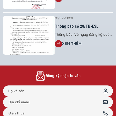
Vận Đông Sài Gòn
13/07/2026
Thông báo số 28/TB-ESL
Thông báo: Về ngày đăng ký cuối
cùng để thực hiện quyền tham dự
XEM THÊM
đại hội đồng cổ đông bất thường
năm 2026 File đính kèm: TB 28
Đăng ký nhận tư vấn