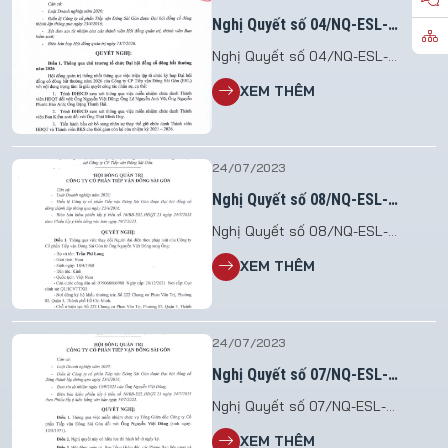
Nghị Quyết số 04/NQ-ESL-
HĐQT.26
Nghị Quyết số 04/NQ-ESL-
HĐQT.26 V/v Triệu tập họp Đại hội
XEM THÊM
đồng cổ đông bất thường năm
2026 File đính kèm: 2026.07.13_NQ
so 04.HDQT_To chuc DHDCDBT
2026
24/07/2023
Nghị Quyết số 08/NQ-ESL-
HĐQT.23
Nghị Quyết số 08/NQ-ESL-
HĐQT.23 V/v thay đổi Người đại
XEM THÊM
diện theo pháp luật không làm
thay đổi nội dung Điều lệ tại Công
ty CP Tiếp vận Đông Sài Gòn
24/07/2023
Nghị Quyết số 07/NQ-ESL-
HĐQT.23
Nghị Quyết số 07/NQ-ESL-
HĐQT.23 V/v miễn nhiệm Tổng
XEM THÊM
Giám Đốc Công ty Cổ Phần Tiếp