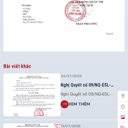
Bài viết khác
24/07/2023
Nghị Quyết số 09/NQ-ESL-
HĐQT.23
Nghị Quyết số 09/NQ-ESL-
HĐQT.23 Vv giao nhiệm vụ điều
XEM THÊM
hành Công ty Cổ phần Tiếp vận
Đông Sài Gòn
13/07/2026