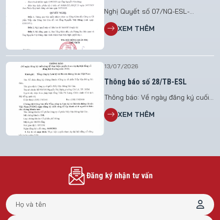
HĐQT.23
Nghị Quyết số 07/NQ-ESL-
HĐQT.23 V/v miễn nhiệm Tổng
XEM THÊM
Giám Đốc Công ty Cổ Phần Tiếp
Vận Đông Sài Gòn
13/07/2026
Thông báo số 28/TB-ESL
Thông báo: Về ngày đăng ký cuối
cùng để thực hiện quyền tham dự
XEM THÊM
đại hội đồng cổ đông bất thường
năm 2026 File đính kèm: TB 28
Đăng ký nhận tư vấn