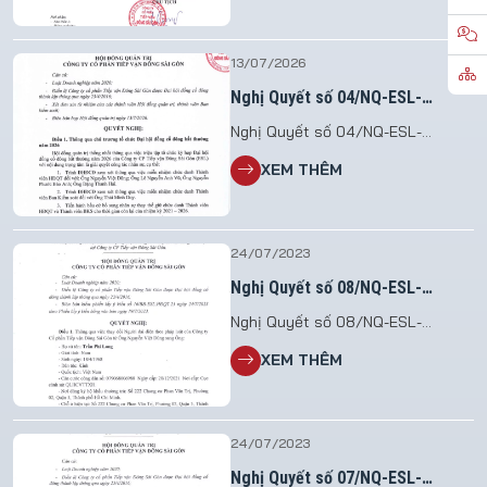
Đông Sài Gòn
13/07/2026
Nghị Quyết số 04/NQ-ESL-
HĐQT.26
Nghị Quyết số 04/NQ-ESL-
HĐQT.26 V/v Triệu tập họp Đại hội
XEM THÊM
đồng cổ đông bất thường năm
2026 File đính kèm: 2026.07.13_NQ
so 04.HDQT_To chuc DHDCDBT
2026
24/07/2023
Nghị Quyết số 08/NQ-ESL-
HĐQT.23
Nghị Quyết số 08/NQ-ESL-
HĐQT.23 V/v thay đổi Người đại
XEM THÊM
diện theo pháp luật không làm
thay đổi nội dung Điều lệ tại Công
ty CP Tiếp vận Đông Sài Gòn
24/07/2023
Nghị Quyết số 07/NQ-ESL-