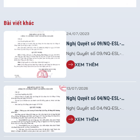
Bài viết khác
24/07/2023
Nghị Quyết số 09/NQ-ESL-
HĐQT.23
Nghị Quyết số 09/NQ-ESL-
HĐQT.23 Vv giao nhiệm vụ điều
XEM THÊM
hành Công ty Cổ phần Tiếp vận
Đông Sài Gòn
13/07/2026
Nghị Quyết số 04/NQ-ESL-
HĐQT.26
Nghị Quyết số 04/NQ-ESL-
HĐQT.26 V/v Triệu tập họp Đại hội
XEM THÊM
đồng cổ đông bất thường năm
2026 File đính kèm: 2026.07.13_NQ
so 04.HDQT_To chuc DHDCDBT
2026