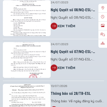
24/07/2023
Nghị Quyết số 08/NQ-ESL-
HĐQT.23
Nghị Quyết số 08/NQ-ESL-
HĐQT.23 V/v thay đổi Người đại
XEM THÊM
diện theo pháp luật không làm
thay đổi nội dung Điều lệ tại Công
ty CP Tiếp vận Đông Sài Gòn
24/07/2023
Nghị Quyết số 07/NQ-ESL-
HĐQT.23
Nghị Quyết số 07/NQ-ESL-
HĐQT.23 V/v miễn nhiệm Tổng
XEM THÊM
Giám Đốc Công ty Cổ Phần Tiếp
Vận Đông Sài Gòn
13/07/2026
Thông báo số 28/TB-ESL
Thông báo: Về ngày đăng ký cuối
cùng để thực hiện quyền tham dự