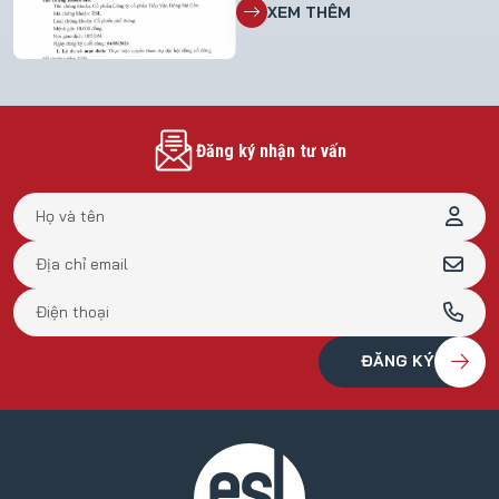
XEM THÊM
đại hội đồng cổ đông bất thường
năm 2026 File đính kèm: TB 28
Đăng ký nhận tư vấn